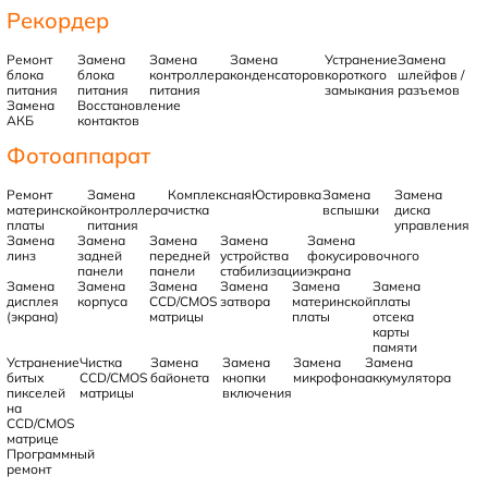
Рекордер
Ремонт
Замена
Замена
Замена
Устранение
Замена
блока
блока
контроллера
конденсаторов
короткого
шлейфов /
питания
питания
питания
замыкания
разъемов
Замена
Восстановление
АКБ
контактов
Фотоаппарат
Ремонт
Замена
Комплексная
Юстировка
Замена
Замена
материнской
контроллера
чистка
вспышки
диска
платы
питания
управления
Замена
Замена
Замена
Замена
Замена
линз
задней
передней
устройства
фокусировочного
панели
панели
стабилизации
экрана
Замена
Замена
Замена
Замена
Замена
Замена
дисплея
корпуса
CCD/CMOS
затвора
материнской
платы
(экрана)
матрицы
платы
отсека
карты
памяти
Устранение
Чистка
Замена
Замена
Замена
Замена
битых
CCD/CMOS
байонета
кнопки
микрофона
аккумулятора
пикселей
матрицы
включения
на
CCD/CMOS
матрице
Программный
ремонт