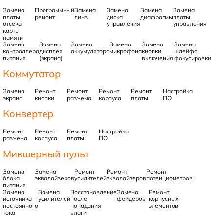
Замена
Программный
Замена
Замена
Замена
Замена
платы
ремонт
линз
диска
диафрагмы
платы
отсека
управления
управления
карты
памяти
Замена
Замена
Замена
Замена
Замена
Замена
контроллера
дисплея
аккумулятора
микрофона
кнопки
шлейфа
питания
(экрана)
включения
фокусировки
Коммутатор
Замена
Ремонт
Ремонт
Ремонт
Ремонт
Настройка
экрана
кнопки
разъема
корпуса
платы
ПО
Конвертер
Ремонт
Ремонт
Ремонт
Настройка
разъема
корпуса
платы
ПО
Микшерный пульт
Замена
Замена
Ремонт
Ремонт
Ремонт
блока
эквалайзеров
усилителей
эквалайзеров
потенциометров
питания
Замена
Замена
Восстановление
Замена
Ремонт
источника
усилителей
после
фейдеров
корпусных
постоянного
попадания
элементов
тока
влаги