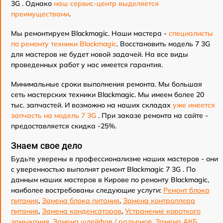
3G . Однако
наш сервис-центр выделяется
преимуществами
.
Мы ремонтируем Blackmagic. Наши мастера -
специалисты
по ремонту техники Blackmagic
. Восстановить модель 7 3G
для мастеров не будет новой задачей. На все виды
проведенных работ у нас имеется гарантия.
Минимальные сроки выполнения ремонта. Мы большая
сеть мастерских техники Blackmagic. Мы имеем более 20
тыс. запчастей. И возможно на наших складах
уже имеется
запчасть на модель 7 3G
. При заказе ремонта на сайте -
предоставляется скидка -25%.
Знаем свое дело
Будьте уверены в профессионализме наших мастеров - они
с уверенностью выполнят ремонт Blackmagic 7 3G . По
данным наших мастеров в Кирове по ремонту Blackmagic,
наиболее востребованы следующие услуги:
Ремонт блока
питания
,
Замена блока питания
,
Замена контроллера
питания
,
Замена конденсаторов
,
Устранение короткого
замыкания
,
Замена шлейфов / разъемов
,
Замена АКБ
,