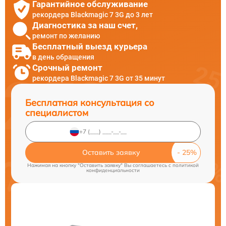
Гарантийное обслуживание
рекордера Blackmagic 7 3G до 3 лет
Диагностика за наш счет,
ремонт по желанию
Бесплатный выезд курьера
в день обращения
Срочный ремонт
рекордера Blackmagic 7 3G от 35 минут
Бесплатная консультация со
специалистом
Оставить заявку
Нажимая на кнопку "Оставить заявку" Вы соглашаетесь c
политикой
конфиденциальности