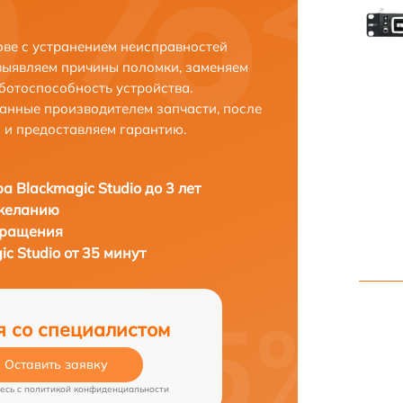
ове с устранением неисправностей
выявляем причины поломки, заменяем
ботоспособность устройства.
анные производителем запчасти, после
 и предоставляем гарантию.
а Blackmagic Studio до 3 лет
 желанию
бращения
c Studio от 35 минут
я со специалистом
Оставить заявку
есь c
политикой конфиденциальности