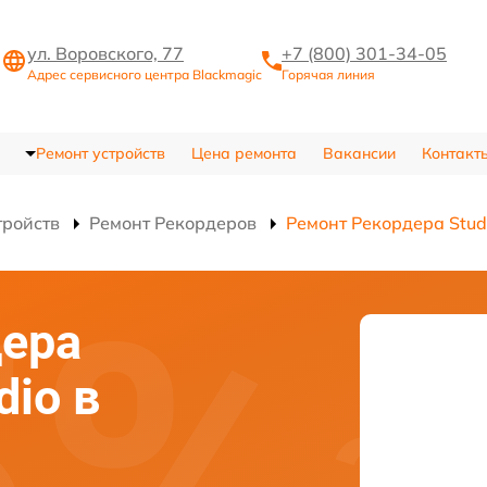
ул. Воровского, 77
+7 (800) 301-34-05
Адрес сервисного центра Blackmagic
Горячая линия
Ремонт устройств
Цена ремонта
Вакансии
Контакт
тройств
Ремонт Рекордеров
Ремонт Рекордера Stud
дера
dio в