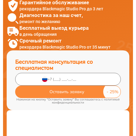
Гарантийное обслуживание
рекордера Blackmagic Studio Pro до 3 лет
Диагностика за наш счет,
ремонт по желанию
Бесплатный выезд курьера
в день обращения
Срочный ремонт
рекордера Blackmagic Studio Pro от 35 минут
Бесплатная консультация со
специалистом
Оставить заявку
Нажимая на кнопку "Оставить заявку" Вы соглашаетесь c
политикой
конфиденциальности