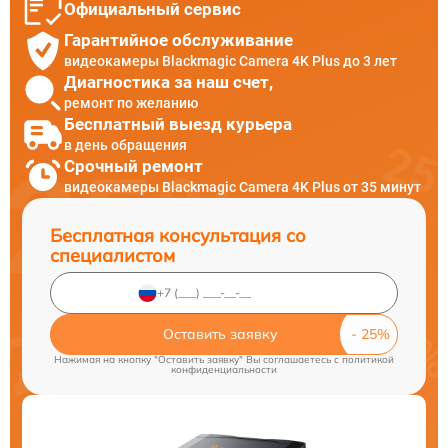
Официальный сервис
Гарантийное обслуживание
видеокамеры Blackmagic Camera 4K Plus до 3 лет
Диагностика за наш счет,
ремонт по желанию
Бесплатный выезд курьера
в день обращения
Срочный ремонт
видеокамеры Blackmagic Camera 4K Plus от 35 минут
Бесплатная консультация со
специалистом
Оставить заявку
Нажимая на кнопку "Оставить заявку" Вы соглашаетесь c
политикой
конфиденциальности