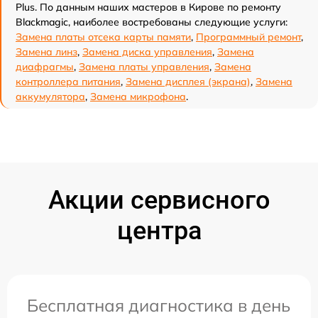
Plus. По данным наших мастеров в Кирове по ремонту
Blackmagic, наиболее востребованы следующие услуги:
Замена платы отсека карты памяти
,
Программный ремонт
,
Замена линз
,
Замена диска управления
,
Замена
диафрагмы
,
Замена платы управления
,
Замена
контроллера питания
,
Замена дисплея (экрана)
,
Замена
аккумулятора
,
Замена микрофона
.
Акции сервисного
центра
Бесплатная диагностика в день