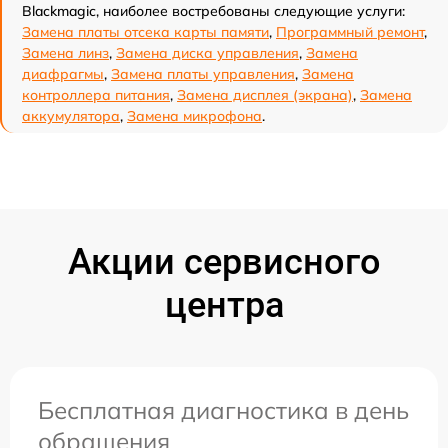
Blackmagic, наиболее востребованы следующие услуги:
Замена платы отсека карты памяти
,
Программный ремонт
,
Замена линз
,
Замена диска управления
,
Замена
диафрагмы
,
Замена платы управления
,
Замена
контроллера питания
,
Замена дисплея (экрана)
,
Замена
аккумулятора
,
Замена микрофона
.
Акции сервисного
центра
Бесплатная диагностика в день
обращения