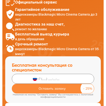
Официальный сервис
Гарантийное обслуживание
видеокамеры Blackmagic Micro Cinema Camera до 3
лет
Диагностика за наш счет,
ремонт по желанию
Бесплатный выезд курьера
в день обращения
Срочный ремонт
видеокамеры Blackmagic Micro Cinema Camera от 35
минут
Бесплатная консультация со
специалистом
Оставить заявку
Нажимая на кнопку "Оставить заявку" Вы соглашаетесь c
политикой
конфиденциальности